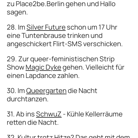
zu Place2be.Berlin gehen und Hallo
sagen.
28. Im
Silver Future
schon um 17 Uhr
eine Tuntenbrause trinken und
angeschickert Flirt-SMS verschicken.
29. Zur queer-feministischen Strip
Show
Magic Dyke
gehen. Vielleicht für
einen Lapdance zahlen.
30. Im
Queergarten
die Nacht
durchtanzen.
31. Ab ins
SchwuZ
- Kühle Kellerräume
retten die Nacht.
32. Kultur trotz Hitze? Das geht mit dem