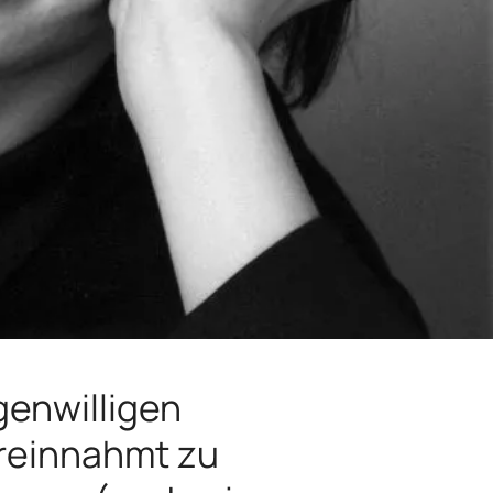
genwilligen
reinnahmt zu