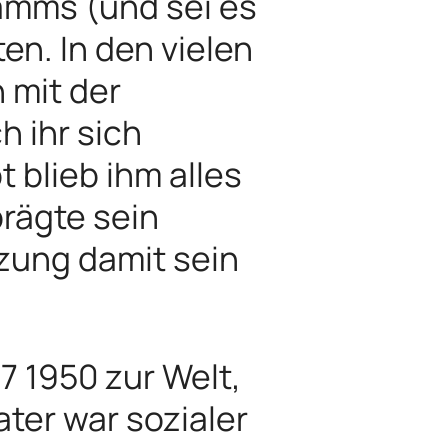
amms (und sei es
n. In den vielen
 mit der
 ihr sich
 blieb ihm alles
rägte sein
zung damit sein
7 1950 zur Welt,
ter war sozialer