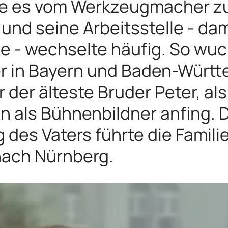
tte es vom Werkzeugmacher z
und seine Arbeitsstelle - dam
e - wechselte häufig. So wuc
r in Bayern und Baden-Württe
er der älteste Bruder Peter, a
on als Bühnenbildner anfing. D
g des Vaters führte die Famil
 nach Nürnberg.