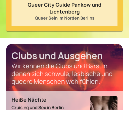
Queer City Guide Pankow und
Lichtenberg
Queer Sein im Norden Berlins
Clubs und Ausgehen
Wir kennen die Clubs und Bars, in
denen sich schwule, lesbische und
queere Menschen wohlfühlen.
Heiße Nächte
Cruising und Sex in Berlin
Berlin ist die Stadt sexueller Freiheit. In Gay
Bars, Parks und Saunen lauern schwule
Abenteuer. Jeff Mannes stellt die
wichtigsten queeren Cruising-Orte vor.