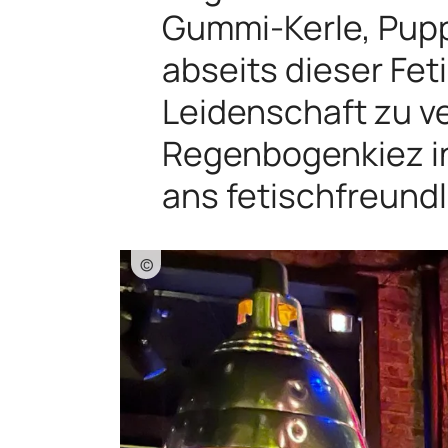
Gummi-Kerle, Pupp
abseits dieser Fet
Leidenschaft zu v
Regenbogenkiez in
ans fetischfreund
©