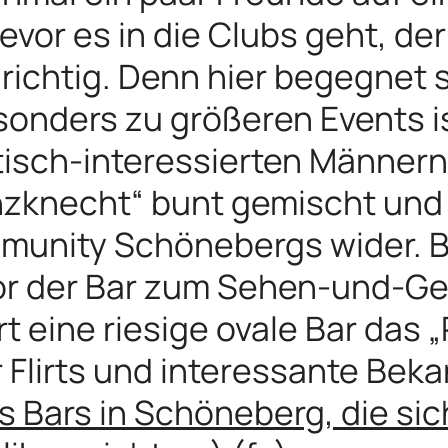
bevor es in die Clubs geht, der
richtig. Denn hier begegnet 
onders zu größeren Events is
etisch-interessierten Männer
inzknecht“ bunt gemischt und 
mmunity Schönebergs wider. 
vor der Bar zum Sehen-und-
t eine riesige ovale Bar das 
ür Flirts und interessante Bek
s Bars in Schöneberg, die si