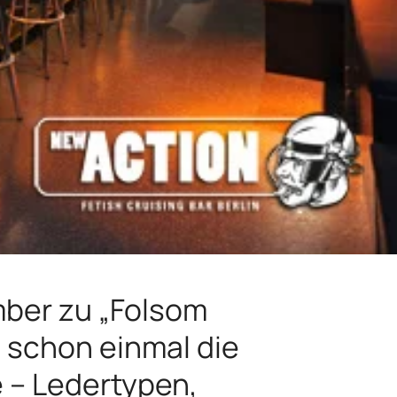
mber zu „Folsom
n schon einmal die
 – Ledertypen,