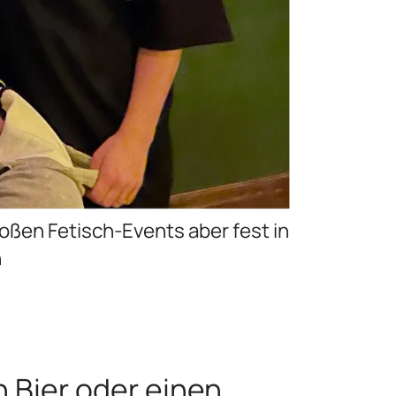
roßen Fetisch-Events aber fest in
n
n Bier oder einen