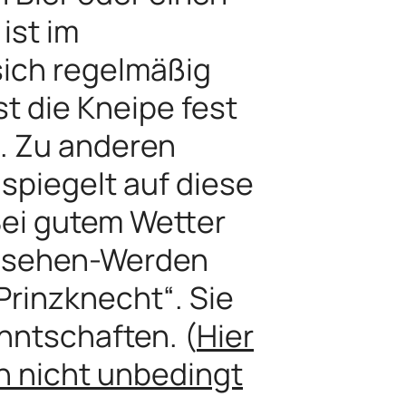
 ist im
sich regelmäßig
t die Kneipe fest
n. Zu anderen
spiegelt auf diese
Bei gutem Wetter
Gesehen-Werden
„Prinzknecht“. Sie
anntschaften. (
Hier
ch nicht unbedingt