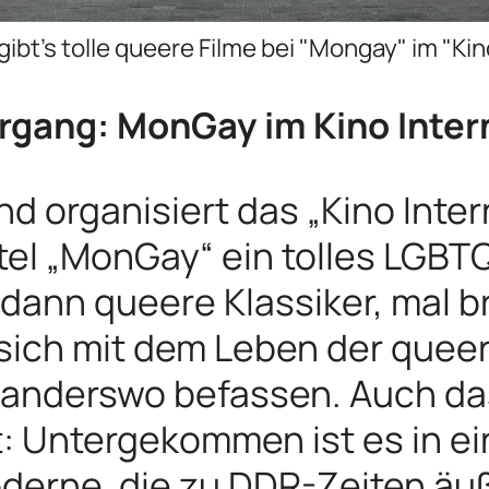
bt's tolle queere Filme bei "Mongay" im "Kin
gang: MonGay im Kino Inter
organisiert das „Kino Interna
itel „MonGay“ ein tolles LGB
o dann queere Klassiker, mal 
 sich mit dem Leben der que
anderswo befassen. Auch das 
: Untergekommen ist es in e
oderne, die zu DDR-Zeiten äu