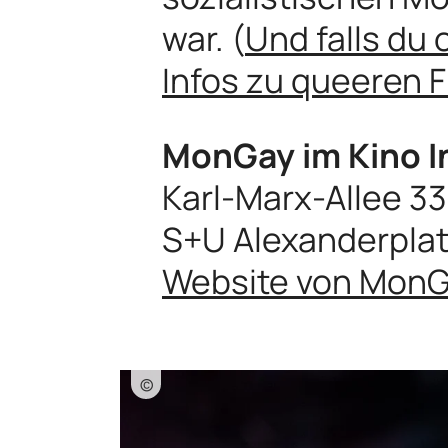
war. (
Und falls du 
Infos zu queeren Fi
MonGay im Kino I
Karl-Marx-Allee 33
S+U Alexanderpla
Website von Mon
©