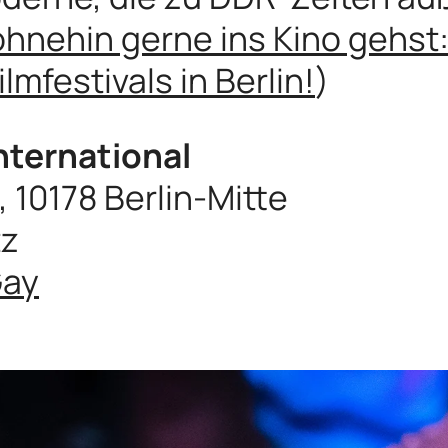
ohnehin gerne ins Kino gehst:
lmfestivals in Berlin!
)
nternational
, 10178 Berlin-Mitte
tz
Gay