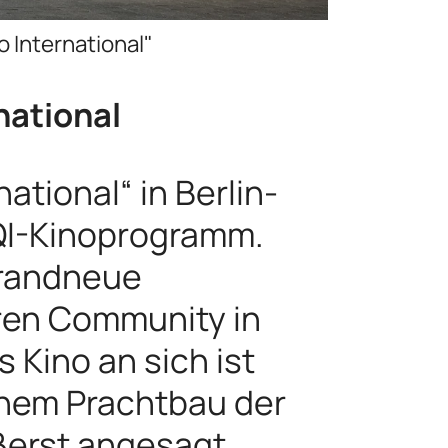
o International"
national
tional“ in Berlin-
TQI-Kinoprogramm.
brandneue
eren Community in
Kino an sich ist
inem Prachtbau der
ßerst angesagt