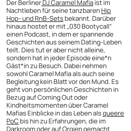
Der Berliner
DJ Caramel Mafia
ist im
Nachtleben für seine tanzbaren
Hip
Hop- und RnB-Sets
bekannt. Darüber
hinaus hostet er mit „030 Bootycall“
einen Podcast, in dem er spannende
Geschichten aus seinem Dating-Leben
teilt. Dies tut er aber nicht alleine,
sondern hat in jeder Episode eine*n
Gäst*in zu Besuch. Dabei nehmen
sowohl Caramel Mafia als auch seine
Begleitung kein Blatt vor den Mund. Es
geht von persönlichen Geschichten in
Bezug auf Coming Out oder
Kindheitsmomenten über Caramel
Mafias Einblicke in das Leben als
queere
PoC
bis hin zu Erfahrungen, die im
Darkroom oder auf Orgien
gemacht