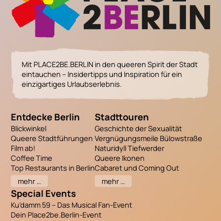
Mit PLACE2BE.BERLIN in den queeren Spirit der Stadt
eintauchen – Insidertipps und Inspiration für ein
einzigartiges Urlaubserlebnis.
Entdecke Berlin
Stadttouren
Blickwinkel
Geschichte der Sexualität
Queere Stadtführungen
Vergnügungsmeile Bülowstraße
Film ab!
Naturidyll Tiefwerder
Coffee Time
Queere Ikonen
Top Restaurants in Berlin
Cabaret und Coming Out
mehr …
mehr …
Special Events
Ku’damm 59 – Das Musical Fan-Event
Dein Place2be.Berlin-Event