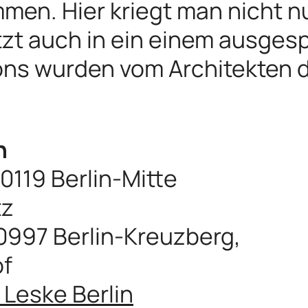
men. Hier kriegt man nicht n
tzt auch in ein einem ausges
ons wurden vom Architekten 
n
0119 Berlin-Mitte
tz
 10997 Berlin-Kreuzberg,
of
 Leske Berlin