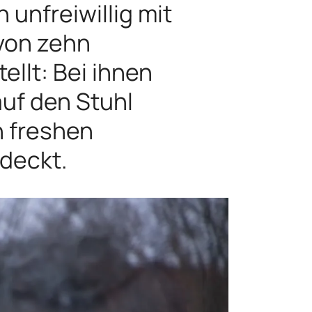
 unfreiwillig mit
von zehn
llt: Bei ihnen
uf den Stuhl
n freshen
edeckt.