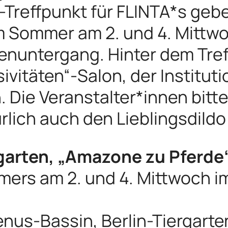
-Treffpunkt für FLINTA*s geb
m Sommer am 2. und 4. Mittw
nuntergang. Hinter dem Tref
vitäten“-Salon, der Instituti
in. Die Veranstalter*innen bit
lich auch den Lieblingsdildo
rgarten, „Amazone zu Pferde
ers am 2. und 4. Mittwoch i
us-Bassin, Berlin-Tiergarte