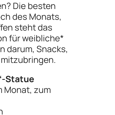
en? Die besten
och des Monats,
fen steht das
on für weibliche*
ten darum, Snacks,
 mitzubringen.
“-Statue
m Monat, zum
n