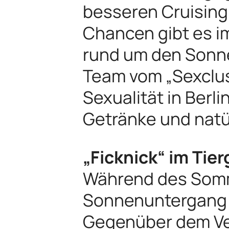
besseren Cruising
Chancen gibt es i
rund um den Sonne
Team vom „Sexclusi
Sexualität in Berl
Getränke und natür
„Ficknick“ im Tie
Während des Somm
Sonnenuntergang
Gegenüber dem Ven