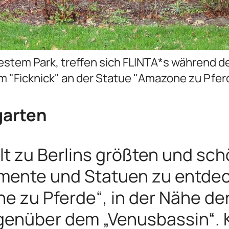
testem Park, treffen sich FLINTA*s während
m "Ficknick" an der Statue "Amazone zu Pferd
garten
lt zu Berlins größten und sch
mente und Statuen zu entdec
 zu Pferde“, in der Nähe der
egenüber dem „Venusbassin“. 