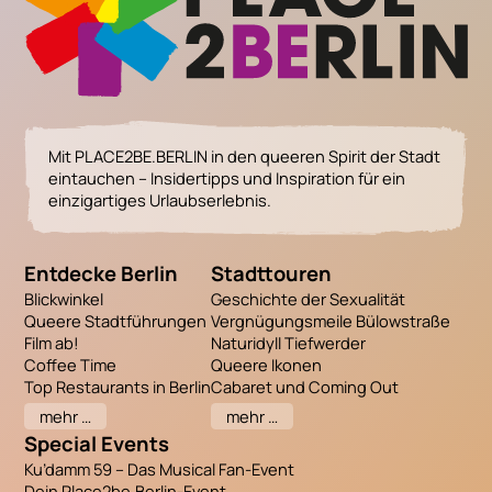
Mit PLACE2BE.BERLIN in den queeren Spirit der Stadt
eintauchen – Insidertipps und Inspiration für ein
einzigartiges Urlaubserlebnis.
Entdecke Berlin
Stadttouren
Blickwinkel
Geschichte der Sexualität
Queere Stadtführungen
Vergnügungsmeile Bülowstraße
Film ab!
Naturidyll Tiefwerder
Coffee Time
Queere Ikonen
Top Restaurants in Berlin
Cabaret und Coming Out
mehr …
mehr …
Special Events
Ku’damm 59 – Das Musical Fan-Event
Dein Place2be.Berlin-Event