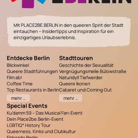
Mit PLACE2BE.BERLIN in den queeren Spirit der Stadt
eintauchen – Insidertipps und Inspiration für ein
einzigartiges Urlaubserlebnis.
Entdecke Berlin
Stadttouren
Blickwinkel
Geschichte der Sexualität
Queere Stadtführungen
Vergnügungsmeile Bülowstraße
Film ab!
Naturidyll Tiefwerder
Coffee Time
Queere Ikonen
Top Restaurants in Berlin
Cabaret und Coming Out
mehr …
mehr …
Special Events
Ku’damm 59 – Das Musical Fan-Event
Dein Place2be.Berlin-Event
LGBTIQ* History Tour
Queerness, Kinks und Clubkultur
Eldorado Berlin