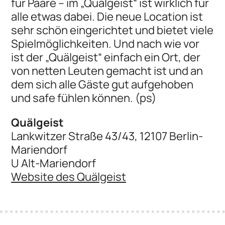
für Paare – im „Quälgeist“ ist wirklich für
alle etwas dabei. Die neue Location ist
sehr schön eingerichtet und bietet viele
Spielmöglichkeiten. Und nach wie vor
ist der „Quälgeist“ einfach ein Ort, der
von netten Leuten gemacht ist und an
dem sich alle Gäste gut aufgehoben
und safe fühlen können. (ps)
Quälgeist
Lankwitzer Straße 43/43, 12107 Berlin-
Mariendorf
U Alt-Mariendorf
Website des Quälgeist