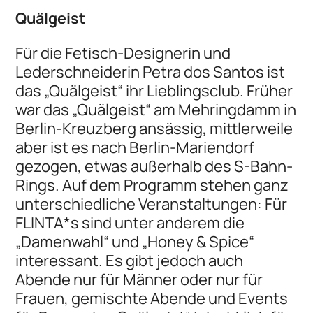
Quälgeist
Für die Fetisch-Designerin und
Lederschneiderin Petra dos Santos ist
das „Quälgeist“ ihr Lieblingsclub. Früher
war das „Quälgeist“ am Mehringdamm in
Berlin-Kreuzberg ansässig, mittlerweile
aber ist es nach Berlin-Mariendorf
gezogen, etwas außerhalb des S-Bahn-
Rings. Auf dem Programm stehen ganz
unterschiedliche Veranstaltungen: Für
FLINTA*s sind unter anderem die
„Damenwahl“ und „Honey & Spice“
interessant. Es gibt jedoch auch
Abende nur für Männer oder nur für
Frauen, gemischte Abende und Events