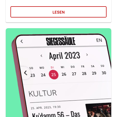
LESEN