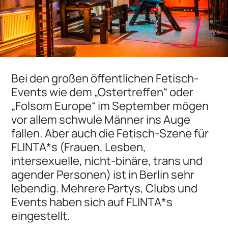
Bei den großen öffentlichen Fetisch-
Events wie dem „Ostertreffen“ oder
„Folsom Europe“ im September mögen
vor allem schwule Männer ins Auge
fallen. Aber auch die Fetisch-Szene für
FLINTA*s (Frauen, Lesben,
intersexuelle, nicht-binäre, trans und
agender Personen) ist in Berlin sehr
lebendig. Mehrere Partys, Clubs und
Events haben sich auf FLINTA*s
eingestellt.