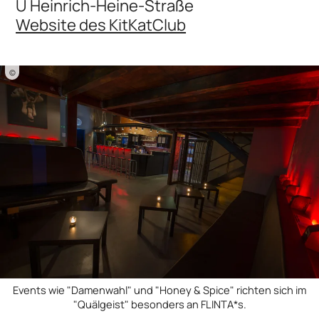
U Heinrich-Heine-Straße
Website des KitKatClub
©
Events wie "Damenwahl" und "Honey & Spice" richten sich im
"Quälgeist" besonders an FLINTA*s.