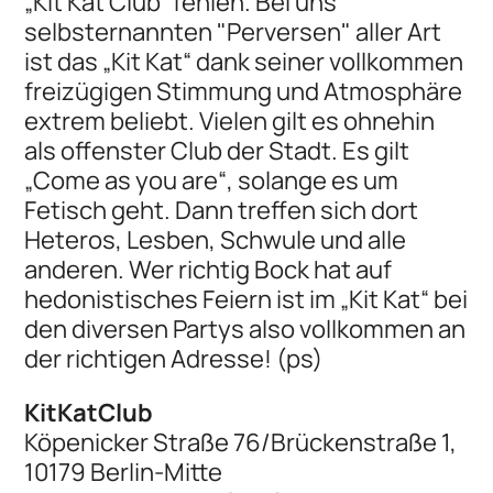
„Kit Kat Club“ fehlen. Bei uns
selbsternannten "Perversen" aller Art
ist das „Kit Kat“ dank seiner vollkommen
freizügigen Stimmung und Atmosphäre
extrem beliebt. Vielen gilt es ohnehin
als offenster Club der Stadt. Es gilt
„Come as you are“, solange es um
Fetisch geht. Dann treffen sich dort
Heteros, Lesben, Schwule und alle
anderen. Wer richtig Bock hat auf
hedonistisches Feiern ist im „Kit Kat“ bei
den diversen Partys also vollkommen an
der richtigen Adresse! (ps)
KitKatClub
Köpenicker Straße 76/Brückenstraße 1,
10179 Berlin-Mitte