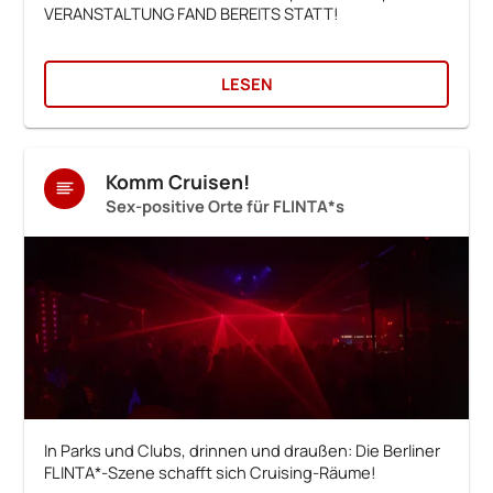
VERANSTALTUNG FAND BEREITS STATT!
LESEN
Komm Cruisen!
Sex-positive Orte für FLINTA*s
In Parks und Clubs, drinnen und draußen: Die Berliner
FLINTA*-Szene schafft sich Cruising-Räume!