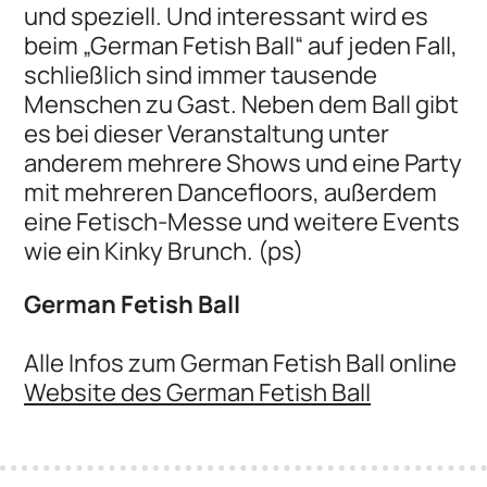
und speziell. Und interessant wird es
beim „German Fetish Ball“ auf jeden Fall,
schließlich sind immer tausende
Menschen zu Gast. Neben dem Ball gibt
es bei dieser Veranstaltung unter
anderem mehrere Shows und eine Party
mit mehreren Dancefloors, außerdem
eine Fetisch-Messe und weitere Events
wie ein Kinky Brunch. (ps)
German Fetish Ball
Alle Infos zum German Fetish Ball online
Website des German Fetish Ball