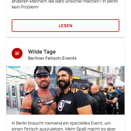
anderen Männern die Bars unsicher machen? In Berlin
kein Problem!
LESEN
Wilde Tage
Berliner Fetisch-Events
In Berlin braucht niemand ein spezielles Event, um
einen Fetisch auszuleben. Mehr Spaß macht es aber