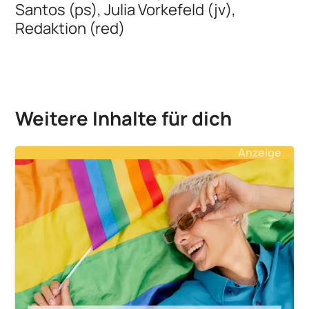
Santos (ps), Julia Vorkefeld (jv),
Redaktion (red)
Weitere Inhalte für dich
Anzeige