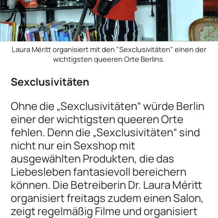
Laura Méritt organisiert mit den "Sexclusivitäten" einen der
wichtigsten queeren Orte Berlins.
Sexclusivitäten
Ohne die „Sexclusivitäten“ würde Berlin
einer der wichtigsten queeren Orte
fehlen. Denn die „Sexclusivitäten“ sind
nicht nur ein Sexshop mit
ausgewählten Produkten, die das
Liebesleben fantasievoll bereichern
können. Die Betreiberin Dr. Laura Méritt
organisiert freitags zudem einen Salon,
zeigt regelmäßig Filme und organisiert