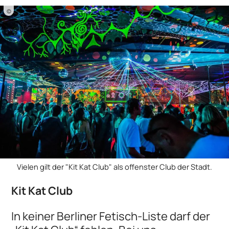
©
Vielen gilt der "Kit Kat Club" als offenster Club der Stadt.
Kit Kat Club
In keiner Berliner Fetisch-Liste darf der