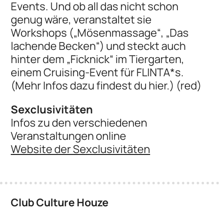
Events. Und ob all das nicht schon
genug wäre, veranstaltet sie
Workshops („Mösenmassage“, „Das
lachende Becken“) und steckt auch
hinter dem „Ficknick“ im Tiergarten,
einem Cruising-Event für FLINTA*s.
(Mehr Infos dazu findest du hier.) (red)
Sexclusivitäten
Infos zu den verschiedenen
Veranstaltungen online
Website der Sexclusivitäten
Club Culture Houze