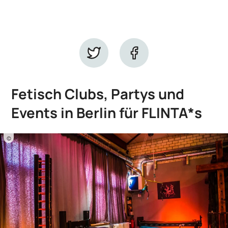
Fetisch Clubs, Partys und
Events in Berlin für FLINTA*s
©